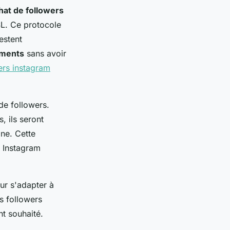
hat de followers
L. Ce protocole
estent
ements
sans avoir
ers instagram
de followers.
, ils seront
gne. Cette
s Instagram
our s'adapter à
s followers
t souhaité.