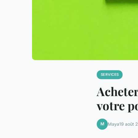
SERVICES
Acheter
votre p
M
Maya
19 août 