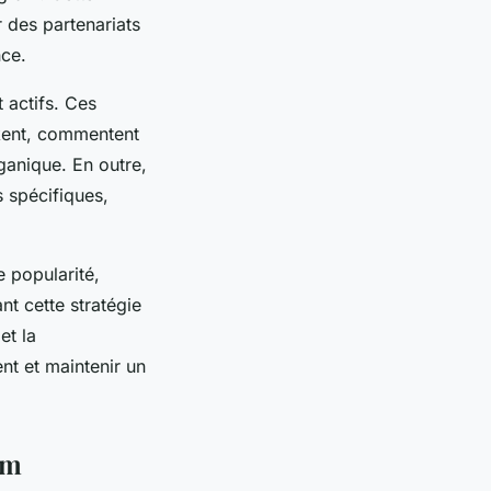
r des partenariats
nce.
 actifs. Ces
likent, commentent
ganique. En outre,
 spécifiques,
e popularité,
nt cette stratégie
et la
t et maintenir un
am