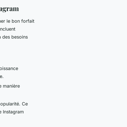
stagram
er le bon forfait
incluent
à des besoins
roissance
e.
de manière
popularité. Ce
e Instagram