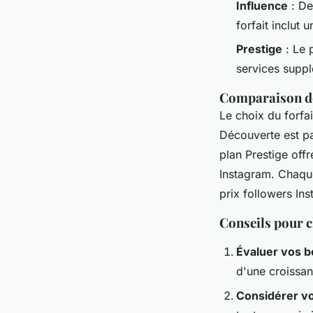
Influence
: De
forfait inclut 
Prestige
: Le 
services suppl
Comparaison de
Le choix du forfa
Découverte est par
plan Prestige off
Instagram. Chaque
prix followers Ins
Conseils pour c
Évaluer vos b
d'une croissan
Considérer v