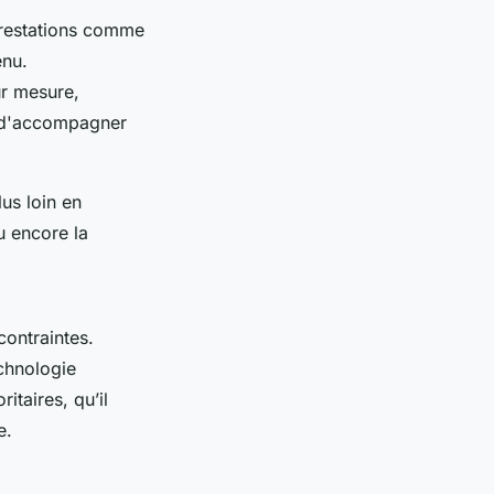
prestations comme
enu.
ur mesure,
e d'accompagner
us loin en
u encore la
contraintes.
echnologie
taires, qu’il
e.