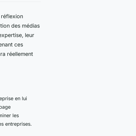
réflexion
stion des médias
expertise, leur
renant ces
ra réellement
prise en lui
 page
iner les
s entreprises.