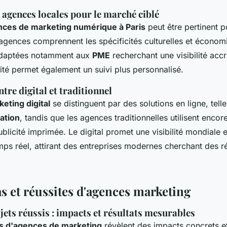
agences locales pour le marché ciblé
ces de marketing numérique à Paris
peut être pertinent p
 agences comprennent les spécificités culturelles et économ
adaptées notamment aux
PME
recherchant une visibilité accr
ité permet également un suivi plus personnalisé.
re digital et traditionnel
eting digital
se distinguent par des solutions en ligne, telle
ation
, tandis que les agences traditionnelles utilisent enco
blicité imprimée. Le digital promet une visibilité mondiale
mps réel, attirant des entreprises modernes cherchant des ré
s et réussites d'agences marketing
jets réussis : impacts et résultats mesurables
s d'agences de marketing
révèlent des impacts concrets e