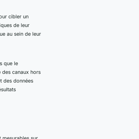
our cibler un
iques de leur
ue au sein de leur
s que le
re des canaux hors
 et des données
sultats
t mesurables sur