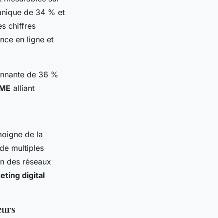
ganique de 34 % et
s chiffres
ce en ligne et
ionnante de 36 %
PME
alliant
moigne de la
de multiples
ion des réseaux
ting digital
eurs