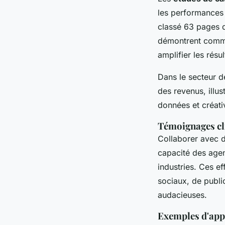
les performances 
classé 63 pages d
démontrent commen
amplifier les rés
Dans le secteur 
des revenus, illus
données et créativ
Témoignages cli
Collaborer avec d
capacité des agen
industries. Ces e
sociaux, de publ
audacieuses.
Exemples d'appr