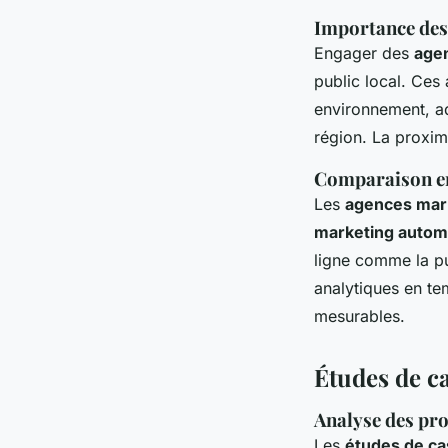
Importance des 
Engager des
agen
public local. Ces
environnement, 
région. La proxim
Comparaison ent
Les
agences mark
marketing autom
ligne comme la pu
analytiques en te
mesurables.
Études de ca
Analyse des pro
Les
études de ca