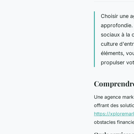
Choisir une 
approfondie. 
sociaux à la c
culture d'ent
éléments, vou
propulser vo
Comprendre 
Une agence market
offrant des solut
https://xploremar
obstacles financi