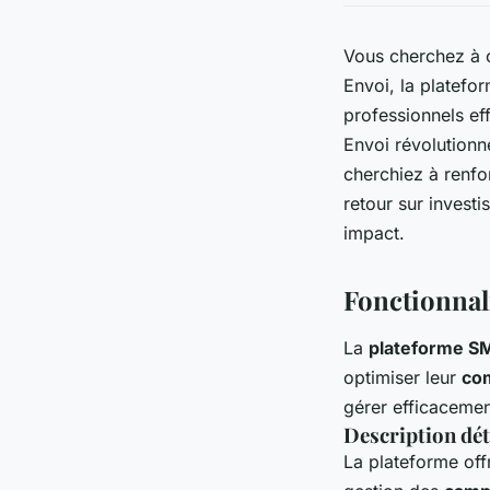
Vous cherchez à 
Envoi, la platefo
professionnels ef
Envoi révolution
cherchiez à renfor
retour sur invest
impact.
Fonctionnal
La
plateforme S
optimiser leur
co
gérer efficaceme
Description dét
La plateforme offr