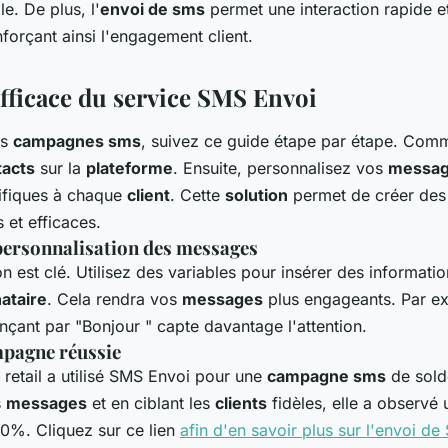
le. De plus, l'
envoi de sms
permet une interaction rapide e
nforçant ainsi l'engagement client.
efficace du service SMS Envoi
os
campagnes sms
, suivez ce guide étape par étape. Com
tacts
sur la
plateforme
. Ensuite, personnalisez vos
messa
ifiques à chaque
client
. Cette
solution
permet de créer de
 et efficaces.
personnalisation des messages
on est clé. Utilisez des variables pour insérer des informat
ataire
. Cela rendra vos
messages
plus engageants. Par e
ant par "Bonjour " capte davantage l'attention.
pagne réussie
 retail a utilisé SMS Envoi pour une
campagne sms
de sold
s
messages
et en ciblant les
clients
fidèles, elle a observé
0%. Cliquez sur ce lien
afin d'en savoir plus sur l'envoi d