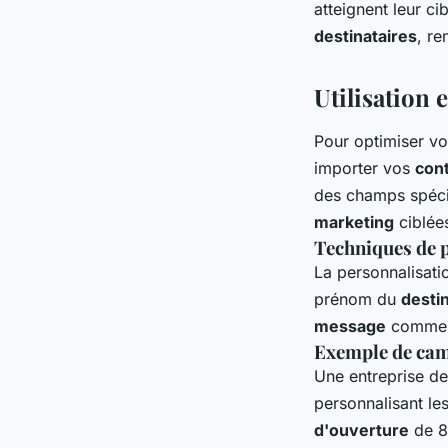
atteignent leur cib
destinataires
, re
Utilisation 
Pour optimiser v
importer vos
con
des champs spéc
marketing
ciblées
Techniques de 
La personnalisati
prénom du
destin
message
commenç
Exemple de cam
Une entreprise de
personnalisant le
d'ouverture
de 8