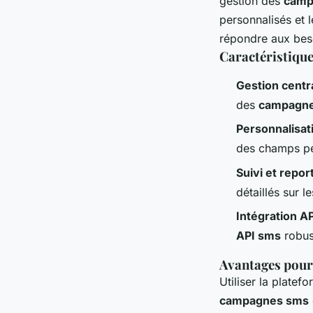
gestion des
camp
personnalisés et 
répondre aux bes
Caractéristique
Gestion centr
des
campagn
Personnalisa
des champs pe
Suivi et repor
détaillés sur l
Intégration A
API sms
robus
Avantages pour
Utiliser la plate
campagnes sms