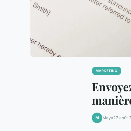
MARKETING
Envoyez
manière
M
Maya
27 août 