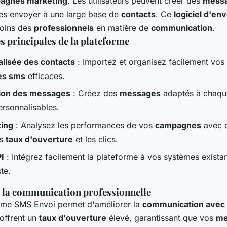
agnes marketing
. Les utilisateurs peuvent créer des
mess
les envoyer à une large base de
contacts
. Ce
logiciel d'env
oins des
professionnels
en matière de
communication
.
s principales de la plateforme
alisée des contacts
: Importez et organisez facilement vos
es sms
efficaces.
tion des messages
: Créez des
messages
adaptés à chaq
rsonnalisables.
ting
: Analysez les performances de vos
campagnes
avec d
es
taux d'ouverture
et les clics.
PI
: Intégrez facilement la plateforme à vos systèmes exista
te.
 la communication professionnelle
forme SMS Envoi permet d'améliorer la
communication avec 
offrent un
taux d'ouverture
élevé, garantissant que vos
me