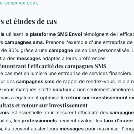
ec smsenvoi.com
.
 et études de cas
ls
utilisant la
plateforme SMS Envoi
témoignent de l'efficac
rs
campagnes sms
. Prenons l'exemple d'une entreprise de
de 80% grâce à une
campagne
de soldes personnalisée.
nt à des
messages
adaptés à leurs préférences.
émontrant l'efficacité des campagnes SMS
 cas met en lumière une entreprise de services financiers. E
ur des
campagnes sms
de rappel de rendez-vous, elle a r
z-vous manqués. Cette
solution
a non seulement amélioré 
 mais a également optimisé le
retour sur investissement s
ultats et retour sur investissement
vois
est essentielle pour mesurer l'efficacité des
campagne
aillés, les
professionnels
peuvent évaluer les
taux d'ouver
i, ils peuvent ajuster leurs
messages
pour maximiser l'en