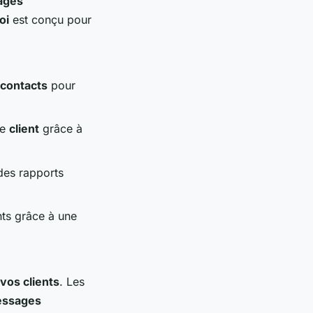
ages
oi
est conçu pour
contacts
pour
ue
client
grâce à
es rapports
nts grâce à une
vos clients
. Les
ssages