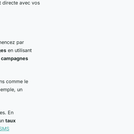
t directe avec vos
mencez par
ges
en utilisant
s
campagnes
ions comme le
xemple, un
es. En
 un
taux
e SMS