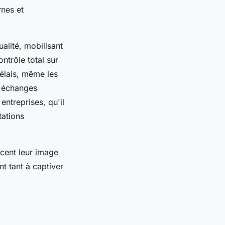
nes et
alité, mobilisant
ntrôle total sur
délais, même les
d'échanges
ntreprises, qu'il
tations
rcent leur image
t tant à captiver