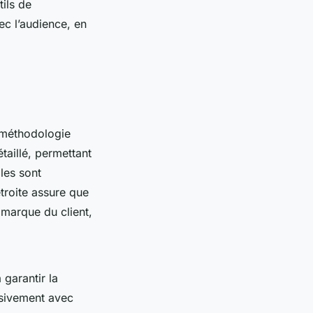
ils de
vec l’audience, en
 méthodologie
étaillé, permettant
ales sont
troite assure que
e marque du client,
garantir la
lusivement avec