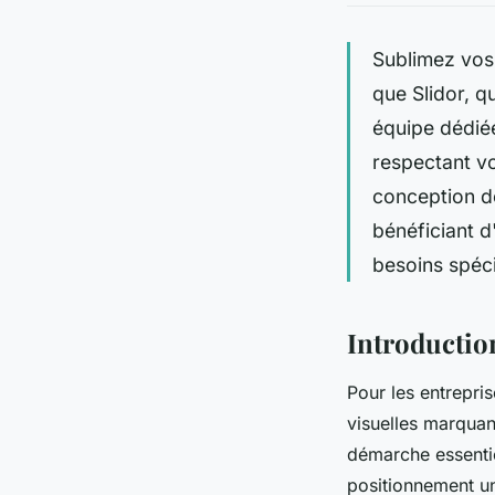
Sublimez vos
que Slidor, q
équipe dédiée
respectant vo
conception de
bénéficiant d
besoins spéci
Introductio
Pour les entrepris
visuelles marqua
démarche essentie
positionnement un