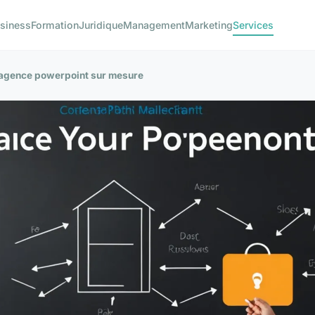
siness
Formation
Juridique
Management
Marketing
Services
 agence powerpoint sur mesure