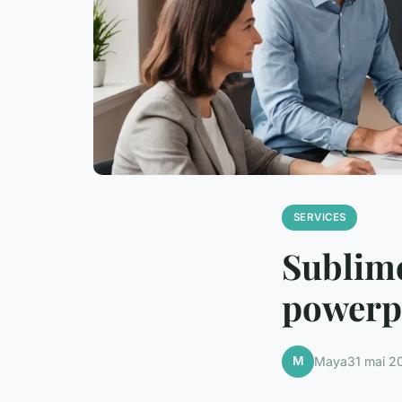
SERVICES
Sublime
powerp
M
Maya
31 mai 2