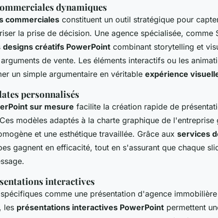
commerciales dynamiques
ns commerciales
constituent un outil stratégique pour capter
riser la prise de décision. Une agence spécialisée, comme S
s
designs créatifs PowerPoint
combinant storytelling et vis
s arguments de vente. Les éléments interactifs ou les animati
er un simple argumentaire en véritable
expérience visuell
lates personnalisés
erPoint sur mesure
facilite la création rapide de présentat
 Ces modèles adaptés à la charte graphique de l'entreprise 
mogène et une esthétique travaillée. Grâce aux
services d
pes gagnent en efficacité, tout en s'assurant que chaque slid
essage.
sentations interactives
 spécifiques comme une présentation d'agence immobilière 
, les
présentations interactives PowerPoint
permettent un