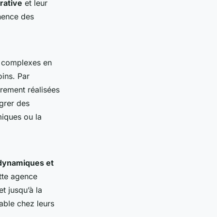
rative
et leur
inence des
s complexes en
oins. Par
rement réalisées
égrer des
iques ou la
 dynamiques et
tte agence
t jusqu’à la
rable chez leurs