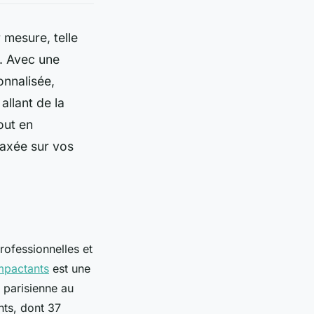
mesure, telle
s. Avec une
onnalisée,
allant de la
out en
 axée sur vos
rofessionnelles et
mpactants
est une
 parisienne au
nts, dont 37