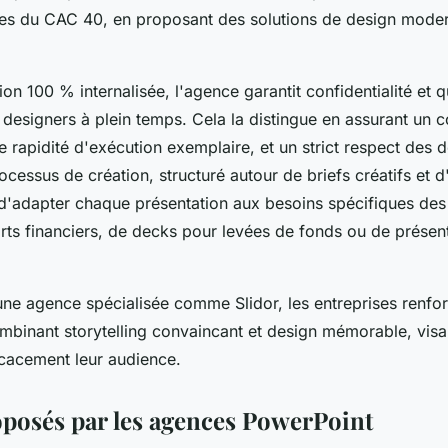
ses du CAC 40, en proposant des solutions de design moder
n 100 % internalisée, l'agence garantit confidentialité et qu
designers à plein temps. Cela la distingue en assurant un co
e rapidité d'exécution exemplaire, et un strict respect des 
rocessus de création, structuré autour de briefs créatifs et 
d'adapter chaque présentation aux besoins spécifiques des e
rts financiers, de decks pour levées de fonds ou de présen
une agence spécialisée comme Slidor, les entreprises renfo
binant storytelling convaincant et design mémorable, visan
icacement leur audience.
oposés par les agences PowerPoint