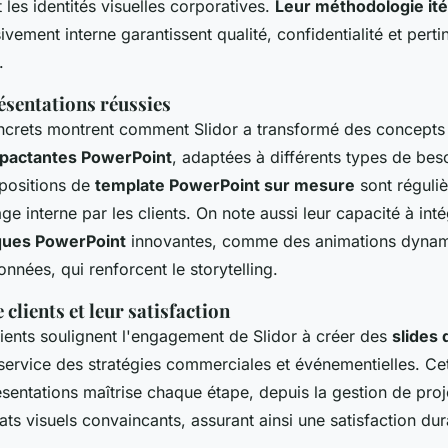
 les identités visuelles corporatives.
Leur méthodologie ité
vement interne garantissent qualité, confidentialité et pert
.
ésentations réussies
crets montrent comment Slidor a transformé des concept
mpactantes PowerPoint
, adaptées à différents types de bes
positions de
template PowerPoint sur mesure
sont réguliè
sage interne par les clients. On note aussi leur capacité à int
iques PowerPoint
innovantes, comme des animations dynam
onnées, qui renforcent le storytelling.
clients et leur satisfaction
lients soulignent l'engagement de Slidor à créer des
slides
service des stratégies commerciales et événementielles. Ce
sentations maîtrise chaque étape, depuis la gestion de proje
tats visuels convaincants, assurant ainsi une satisfaction du