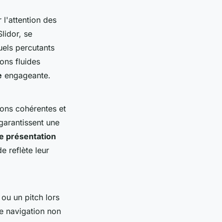
 l'attention des
lidor, se
uels percutants
ons fluides
e
engageante.
ions cohérentes et
garantissent une
e présentation
e reflète leur
ou un pitch lors
e navigation non